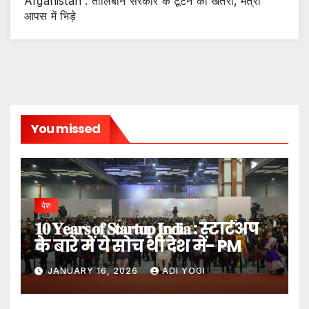
Afganistan : तालिबान सरकार के टूटने का खतरा, मंत्री
आपस में भिड़े
You missed
देश
𝟏𝟎 𝐘𝐞𝐚𝐫𝐬 𝐨𝐟 𝐒𝐭𝐚𝐫𝐭𝐮𝐩 𝐈𝐧𝐝𝐢𝐚 : स्टार्टअप
के बारे में ये सोच थी देश में- PM
JANUARY 16, 2026
ADI YOGI