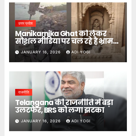
उत्तर प्रदेश
Manikarnika Ghat को लेकर
सोशल मीडिया पर चल रहे है भ्रामक
दावे- DM
JANUARY 16, 2026
ADI YOGI
राजनीति
Telangana की राजनीति में बड़ा
उलटफेर, BRS को लगा झटका
JANUARY 16, 2026
ADI YOGI