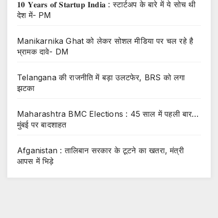
𝟏𝟎 𝐘𝐞𝐚𝐫𝐬 𝐨𝐟 𝐒𝐭𝐚𝐫𝐭𝐮𝐩 𝐈𝐧𝐝𝐢𝐚 : स्टार्टअप के बारे में ये सोच थी
देश में- PM
Manikarnika Ghat को लेकर सोशल मीडिया पर चल रहे है
भ्रामक दावे- DM
Telangana की राजनीति में बड़ा उलटफेर, BRS को लगा
झटका
Maharashtra BMC Elections : 45 साल में पहली बार…
मुंबई पर बादशाहत
Afganistan : तालिबान सरकार के टूटने का खतरा, मंत्री
आपस में भिड़े