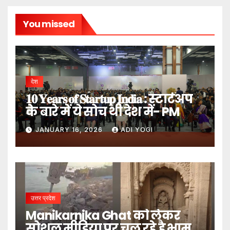
You missed
देश
𝟏𝟎 𝐘𝐞𝐚𝐫𝐬 𝐨𝐟 𝐒𝐭𝐚𝐫𝐭𝐮𝐩 𝐈𝐧𝐝𝐢𝐚 : स्टार्टअप
के बारे में ये सोच थी देश में- PM
JANUARY 16, 2026
ADI YOGI
उत्तर प्रदेश
Manikarnika Ghat को लेकर
सोशल मीडिया पर चल रहे है भ्रामक