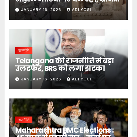
दावे- DM
JANUARY 16, 2026
ADI YOGI
राजनीति
Telangana की राजनीति में बड़ा
उलटफेर, BRS को लगा झटका
JANUARY 16, 2026
ADI YOGI
राजनीति
Maharashtra BMC Elections :