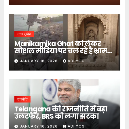
उत्तर प्रदेश
Manikarnika Ghat को लेकर
सोशल मीडिया पर चल रहे है भ्रामक
दावे- DM
JANUARY 16, 2026
ADI YOGI
राजनीति
Telangana की राजनीति में बड़ा
उलटफेर, BRS को लगा झटका
JANUARY 16, 2026
ADI YOGI