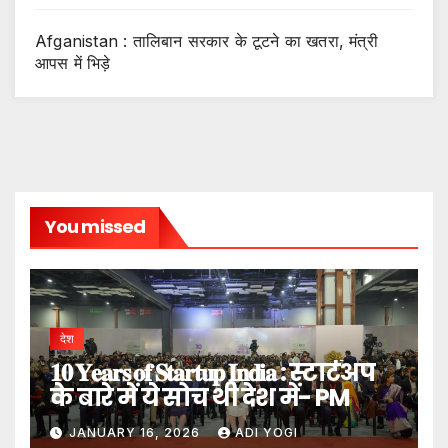
Afganistan : तालिबान सरकार के टूटने का खतरा, मंत्री
आपस में भिड़े
You missed
देश
𝟏𝟎 𝐘𝐞𝐚𝐫𝐬 𝐨𝐟 𝐒𝐭𝐚𝐫𝐭𝐮𝐩 𝐈𝐧𝐝𝐢𝐚 : स्टार्टअप
के बारे में ये सोच थी देश में- PM
JANUARY 16, 2026
ADI YOGI