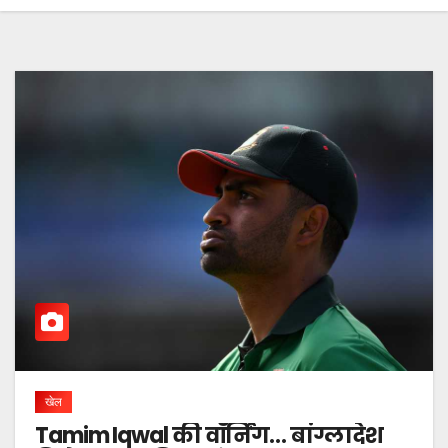
खेल
Tamim Iqwal की वॉर्निंग… बांग्लादेश