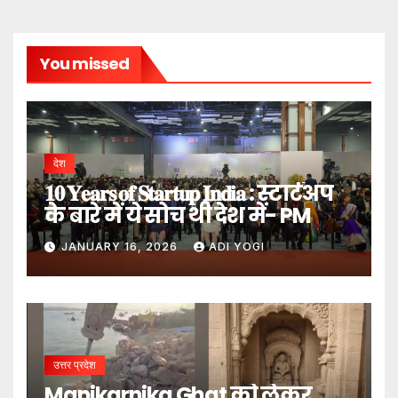
You missed
देश
𝟏𝟎 𝐘𝐞𝐚𝐫𝐬 𝐨𝐟 𝐒𝐭𝐚𝐫𝐭𝐮𝐩 𝐈𝐧𝐝𝐢𝐚 : स्टार्टअप
के बारे में ये सोच थी देश में- PM
JANUARY 16, 2026
ADI YOGI
उत्तर प्रदेश
Manikarnika Ghat को लेकर