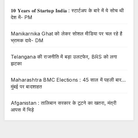
𝟏𝟎 𝐘𝐞𝐚𝐫𝐬 𝐨𝐟 𝐒𝐭𝐚𝐫𝐭𝐮𝐩 𝐈𝐧𝐝𝐢𝐚 : स्टार्टअप के बारे में ये सोच थी
देश में- PM
Manikarnika Ghat को लेकर सोशल मीडिया पर चल रहे है
भ्रामक दावे- DM
Telangana की राजनीति में बड़ा उलटफेर, BRS को लगा
झटका
Maharashtra BMC Elections : 45 साल में पहली बार…
मुंबई पर बादशाहत
Afganistan : तालिबान सरकार के टूटने का खतरा, मंत्री
आपस में भिड़े