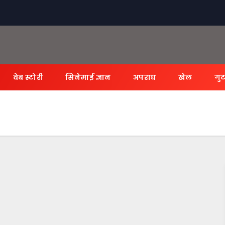
वेब स्टोरी
सिनेमाई ज्ञान
अपराध
खेल
गुट