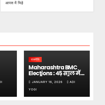
आपस में भिड़े
राजनीति
Maharashtra BMC
Elections : 45 साल में
लगा
पहली बार… मुंबई पर
DI
JANUARY 16, 2026
ADI
बादशाहत
YOGI