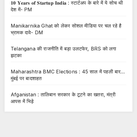
𝟏𝟎 𝐘𝐞𝐚𝐫𝐬 𝐨𝐟 𝐒𝐭𝐚𝐫𝐭𝐮𝐩 𝐈𝐧𝐝𝐢𝐚 : स्टार्टअप के बारे में ये सोच थी
देश में- PM
Manikarnika Ghat को लेकर सोशल मीडिया पर चल रहे है
भ्रामक दावे- DM
Telangana की राजनीति में बड़ा उलटफेर, BRS को लगा
झटका
Maharashtra BMC Elections : 45 साल में पहली बार…
मुंबई पर बादशाहत
Afganistan : तालिबान सरकार के टूटने का खतरा, मंत्री
आपस में भिड़े