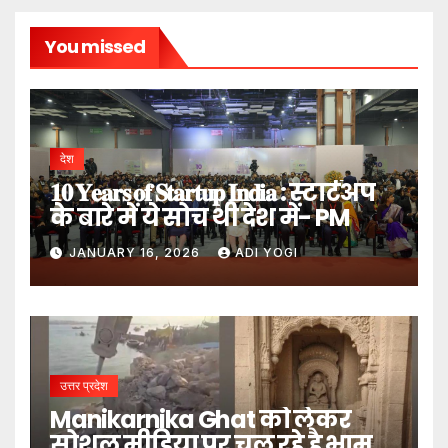
You missed
देश
𝟏𝟎 𝐘𝐞𝐚𝐫𝐬 𝐨𝐟 𝐒𝐭𝐚𝐫𝐭𝐮𝐩 𝐈𝐧𝐝𝐢𝐚 : स्टार्टअप
के बारे में ये सोच थी देश में- PM
JANUARY 16, 2026
ADI YOGI
उत्तर प्रदेश
Manikarnika Ghat को लेकर
सोशल मीडिया पर चल रहे है भ्रामक