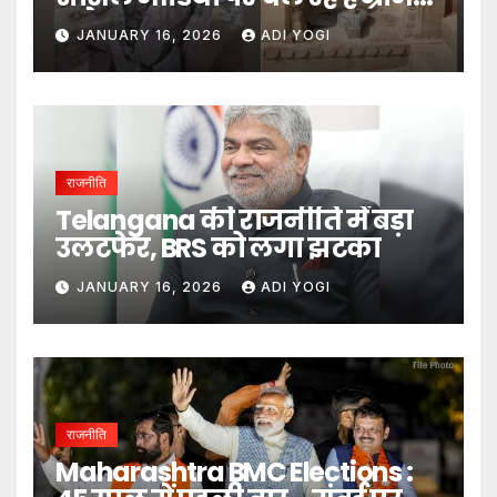
दावे- DM
JANUARY 16, 2026
ADI YOGI
राजनीति
Telangana की राजनीति में बड़ा
उलटफेर, BRS को लगा झटका
JANUARY 16, 2026
ADI YOGI
राजनीति
Maharashtra BMC Elections :