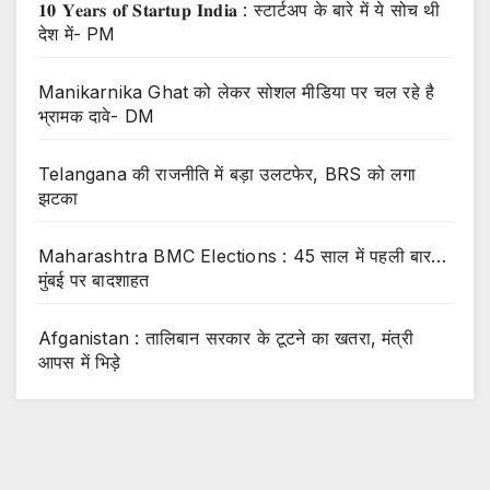
𝟏𝟎 𝐘𝐞𝐚𝐫𝐬 𝐨𝐟 𝐒𝐭𝐚𝐫𝐭𝐮𝐩 𝐈𝐧𝐝𝐢𝐚 : स्टार्टअप के बारे में ये सोच थी
देश में- PM
Manikarnika Ghat को लेकर सोशल मीडिया पर चल रहे है
भ्रामक दावे- DM
Telangana की राजनीति में बड़ा उलटफेर, BRS को लगा
झटका
Maharashtra BMC Elections : 45 साल में पहली बार…
मुंबई पर बादशाहत
Afganistan : तालिबान सरकार के टूटने का खतरा, मंत्री
आपस में भिड़े