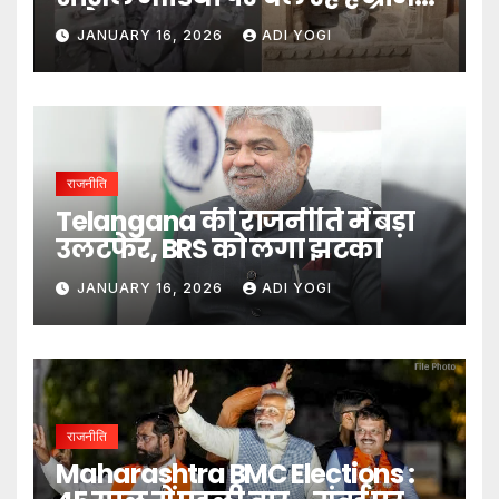
दावे- DM
JANUARY 16, 2026
ADI YOGI
राजनीति
Telangana की राजनीति में बड़ा
उलटफेर, BRS को लगा झटका
JANUARY 16, 2026
ADI YOGI
राजनीति
Maharashtra BMC Elections :