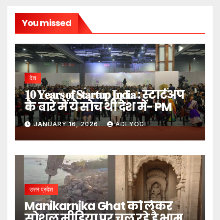
You missed
देश
𝟏𝟎 𝐘𝐞𝐚𝐫𝐬 𝐨𝐟 𝐒𝐭𝐚𝐫𝐭𝐮𝐩 𝐈𝐧𝐝𝐢𝐚 : स्टार्टअप
के बारे में ये सोच थी देश में- PM
JANUARY 16, 2026
ADI YOGI
उत्तर प्रदेश
Manikarnika Ghat को लेकर
सोशल मीडिया पर चल रहे है भ्रामक