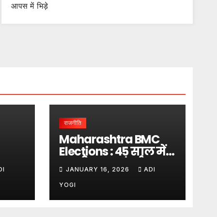
आपस में भिड़े
राजनीति
Maharashtra BMC
Elections : 45 साल में
लगा
पहली बार… मुंबई पर
DI
JANUARY 16, 2026
ADI
बादशाहत
YOGI