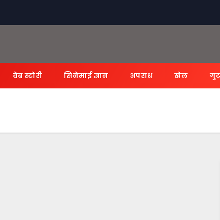
वेब स्टोरी
सिनेमाई ज्ञान
अपराध
खेल
गुट