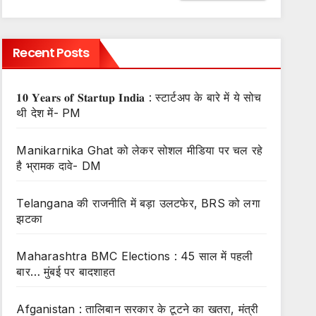
Recent Posts
𝟏𝟎 𝐘𝐞𝐚𝐫𝐬 𝐨𝐟 𝐒𝐭𝐚𝐫𝐭𝐮𝐩 𝐈𝐧𝐝𝐢𝐚 : स्टार्टअप के बारे में ये सोच
थी देश में- PM
Manikarnika Ghat को लेकर सोशल मीडिया पर चल रहे
है भ्रामक दावे- DM
Telangana की राजनीति में बड़ा उलटफेर, BRS को लगा
झटका
Maharashtra BMC Elections : 45 साल में पहली
बार… मुंबई पर बादशाहत
Afganistan : तालिबान सरकार के टूटने का खतरा, मंत्री