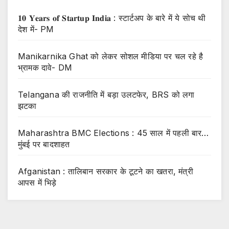
𝟏𝟎 𝐘𝐞𝐚𝐫𝐬 𝐨𝐟 𝐒𝐭𝐚𝐫𝐭𝐮𝐩 𝐈𝐧𝐝𝐢𝐚 : स्टार्टअप के बारे में ये सोच थी
देश में- PM
Manikarnika Ghat को लेकर सोशल मीडिया पर चल रहे है
भ्रामक दावे- DM
Telangana की राजनीति में बड़ा उलटफेर, BRS को लगा
झटका
Maharashtra BMC Elections : 45 साल में पहली बार…
मुंबई पर बादशाहत
Afganistan : तालिबान सरकार के टूटने का खतरा, मंत्री
आपस में भिड़े