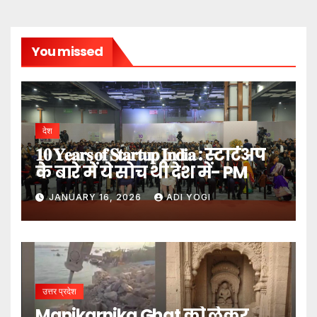
You missed
देश
𝟏𝟎 𝐘𝐞𝐚𝐫𝐬 𝐨𝐟 𝐒𝐭𝐚𝐫𝐭𝐮𝐩 𝐈𝐧𝐝𝐢𝐚 : स्टार्टअप
के बारे में ये सोच थी देश में- PM
JANUARY 16, 2026
ADI YOGI
उत्तर प्रदेश
Manikarnika Ghat को लेकर