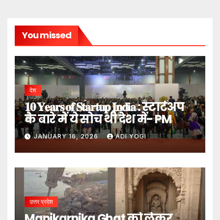
You missed
देश
𝟏𝟎 𝐘𝐞𝐚𝐫𝐬 𝐨𝐟 𝐒𝐭𝐚𝐫𝐭𝐮𝐩 𝐈𝐧𝐝𝐢𝐚 : स्टार्टअप
के बारे में ये सोच थी देश में- PM
JANUARY 16, 2026
ADI YOGI
उत्तर प्रदेश
Manikarnika Ghat को लेकर