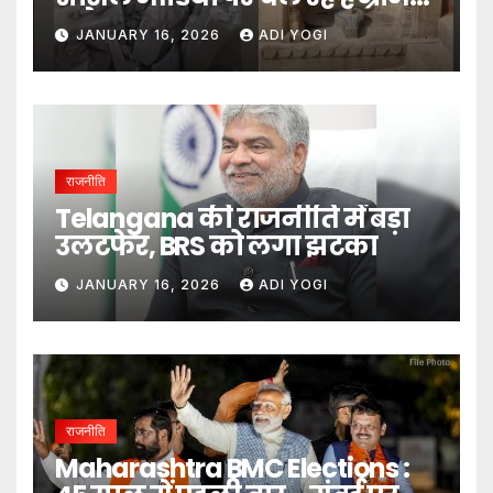
दावे- DM
JANUARY 16, 2026
ADI YOGI
राजनीति
Telangana की राजनीति में बड़ा
उलटफेर, BRS को लगा झटका
JANUARY 16, 2026
ADI YOGI
राजनीति
Maharashtra BMC Elections :