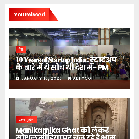
You missed
देश
𝟏𝟎 𝐘𝐞𝐚𝐫𝐬 𝐨𝐟 𝐒𝐭𝐚𝐫𝐭𝐮𝐩 𝐈𝐧𝐝𝐢𝐚 : स्टार्टअप
के बारे में ये सोच थी देश में- PM
JANUARY 16, 2026
ADI YOGI
उत्तर प्रदेश
Manikarnika Ghat को लेकर
सोशल मीडिया पर चल रहे है भ्रामक