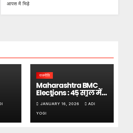
आपस में भिड़े
राजनीति
Maharashtra BMC
Elections : 45 साल में
लगा
पहली बार… मुंबई पर
DI
JANUARY 16, 2026
ADI
बादशाहत
YOGI