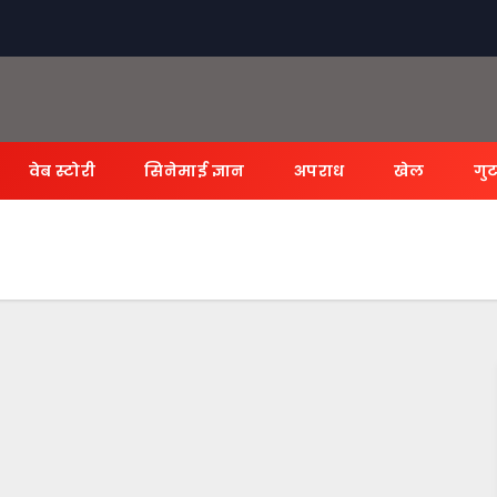
वेब स्टोरी
सिनेमाई ज्ञान
अपराध
खेल
गुट