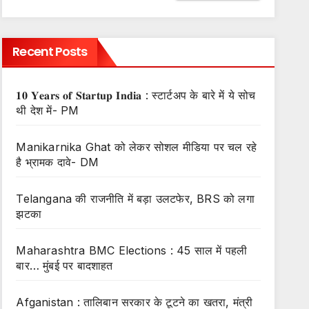
Recent Posts
𝟏𝟎 𝐘𝐞𝐚𝐫𝐬 𝐨𝐟 𝐒𝐭𝐚𝐫𝐭𝐮𝐩 𝐈𝐧𝐝𝐢𝐚 : स्टार्टअप के बारे में ये सोच
थी देश में- PM
Manikarnika Ghat को लेकर सोशल मीडिया पर चल रहे
है भ्रामक दावे- DM
Telangana की राजनीति में बड़ा उलटफेर, BRS को लगा
झटका
Maharashtra BMC Elections : 45 साल में पहली
बार… मुंबई पर बादशाहत
Afganistan : तालिबान सरकार के टूटने का खतरा, मंत्री