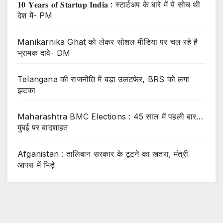
𝟏𝟎 𝐘𝐞𝐚𝐫𝐬 𝐨𝐟 𝐒𝐭𝐚𝐫𝐭𝐮𝐩 𝐈𝐧𝐝𝐢𝐚 : स्टार्टअप के बारे में ये सोच थी
देश में- PM
Manikarnika Ghat को लेकर सोशल मीडिया पर चल रहे है
भ्रामक दावे- DM
Telangana की राजनीति में बड़ा उलटफेर, BRS को लगा
झटका
Maharashtra BMC Elections : 45 साल में पहली बार…
मुंबई पर बादशाहत
Afganistan : तालिबान सरकार के टूटने का खतरा, मंत्री
आपस में भिड़े