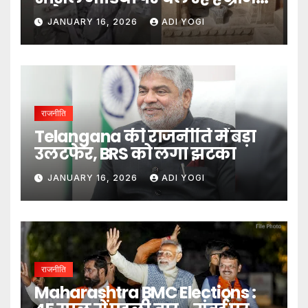
दावे- DM
JANUARY 16, 2026
ADI YOGI
राजनीति
Telangana की राजनीति में बड़ा
उलटफेर, BRS को लगा झटका
JANUARY 16, 2026
ADI YOGI
राजनीति
Maharashtra BMC Elections :