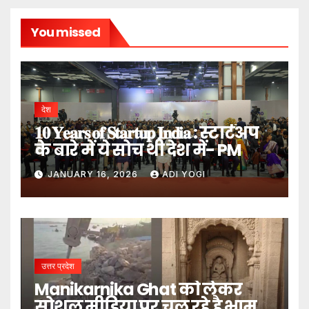
You missed
देश
𝟏𝟎 𝐘𝐞𝐚𝐫𝐬 𝐨𝐟 𝐒𝐭𝐚𝐫𝐭𝐮𝐩 𝐈𝐧𝐝𝐢𝐚 : स्टार्टअप
के बारे में ये सोच थी देश में- PM
JANUARY 16, 2026
ADI YOGI
उत्तर प्रदेश
Manikarnika Ghat को लेकर
सोशल मीडिया पर चल रहे है भ्रामक