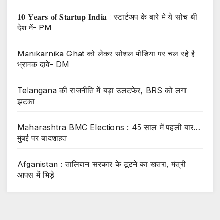
𝟏𝟎 𝐘𝐞𝐚𝐫𝐬 𝐨𝐟 𝐒𝐭𝐚𝐫𝐭𝐮𝐩 𝐈𝐧𝐝𝐢𝐚 : स्टार्टअप के बारे में ये सोच थी
देश में- PM
Manikarnika Ghat को लेकर सोशल मीडिया पर चल रहे है
भ्रामक दावे- DM
Telangana की राजनीति में बड़ा उलटफेर, BRS को लगा
झटका
Maharashtra BMC Elections : 45 साल में पहली बार…
मुंबई पर बादशाहत
Afganistan : तालिबान सरकार के टूटने का खतरा, मंत्री
आपस में भिड़े