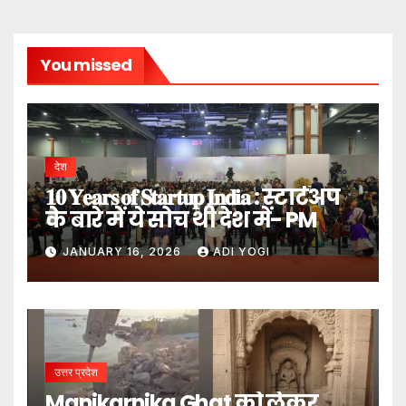
You missed
देश
𝟏𝟎 𝐘𝐞𝐚𝐫𝐬 𝐨𝐟 𝐒𝐭𝐚𝐫𝐭𝐮𝐩 𝐈𝐧𝐝𝐢𝐚 : स्टार्टअप
के बारे में ये सोच थी देश में- PM
JANUARY 16, 2026
ADI YOGI
उत्तर प्रदेश
Manikarnika Ghat को लेकर