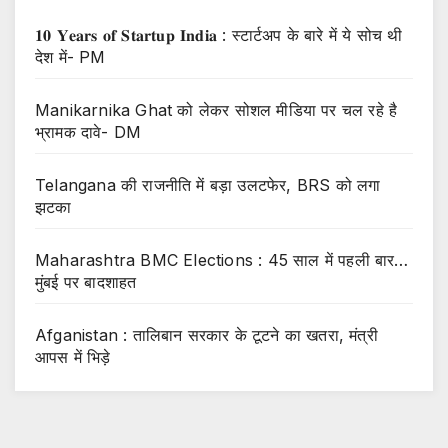
𝟏𝟎 𝐘𝐞𝐚𝐫𝐬 𝐨𝐟 𝐒𝐭𝐚𝐫𝐭𝐮𝐩 𝐈𝐧𝐝𝐢𝐚 : स्टार्टअप के बारे में ये सोच थी
देश में- PM
Manikarnika Ghat को लेकर सोशल मीडिया पर चल रहे है
भ्रामक दावे- DM
Telangana की राजनीति में बड़ा उलटफेर, BRS को लगा
झटका
Maharashtra BMC Elections : 45 साल में पहली बार…
मुंबई पर बादशाहत
Afganistan : तालिबान सरकार के टूटने का खतरा, मंत्री
आपस में भिड़े