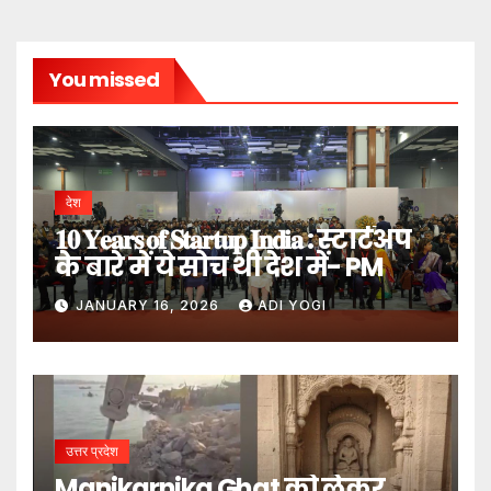
You missed
देश
𝟏𝟎 𝐘𝐞𝐚𝐫𝐬 𝐨𝐟 𝐒𝐭𝐚𝐫𝐭𝐮𝐩 𝐈𝐧𝐝𝐢𝐚 : स्टार्टअप
के बारे में ये सोच थी देश में- PM
JANUARY 16, 2026
ADI YOGI
उत्तर प्रदेश
Manikarnika Ghat को लेकर