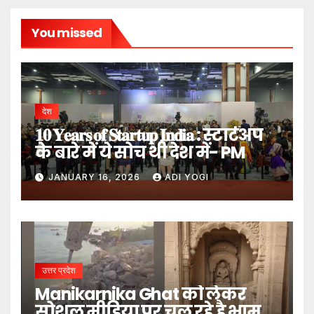
You missed
देश
𝟏𝟎 𝐘𝐞𝐚𝐫𝐬 𝐨𝐟 𝐒𝐭𝐚𝐫𝐭𝐮𝐩 𝐈𝐧𝐝𝐢𝐚 : स्टार्टअप
के बारे में ये सोच थी देश में- PM
JANUARY 16, 2026
ADI YOGI
उत्तर प्रदेश
Manikarnika Ghat को लेकर
सोशल मीडिया पर चल रहे है भ्रामक