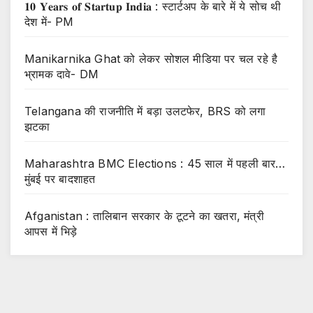
𝟏𝟎 𝐘𝐞𝐚𝐫𝐬 𝐨𝐟 𝐒𝐭𝐚𝐫𝐭𝐮𝐩 𝐈𝐧𝐝𝐢𝐚 : स्टार्टअप के बारे में ये सोच थी
देश में- PM
Manikarnika Ghat को लेकर सोशल मीडिया पर चल रहे है
भ्रामक दावे- DM
Telangana की राजनीति में बड़ा उलटफेर, BRS को लगा
झटका
Maharashtra BMC Elections : 45 साल में पहली बार…
मुंबई पर बादशाहत
Afganistan : तालिबान सरकार के टूटने का खतरा, मंत्री
आपस में भिड़े