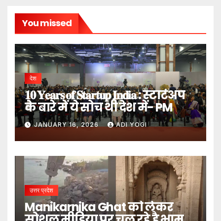
You missed
देश
𝟏𝟎 𝐘𝐞𝐚𝐫𝐬 𝐨𝐟 𝐒𝐭𝐚𝐫𝐭𝐮𝐩 𝐈𝐧𝐝𝐢𝐚 : स्टार्टअप
के बारे में ये सोच थी देश में- PM
JANUARY 16, 2026
ADI YOGI
उत्तर प्रदेश
Manikarnika Ghat को लेकर
सोशल मीडिया पर चल रहे है भ्रामक