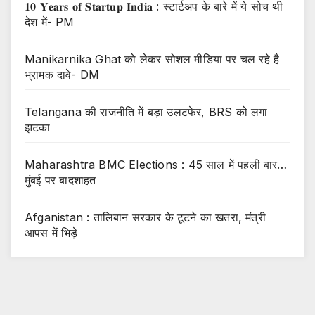
𝟏𝟎 𝐘𝐞𝐚𝐫𝐬 𝐨𝐟 𝐒𝐭𝐚𝐫𝐭𝐮𝐩 𝐈𝐧𝐝𝐢𝐚 : स्टार्टअप के बारे में ये सोच थी
देश में- PM
Manikarnika Ghat को लेकर सोशल मीडिया पर चल रहे है
भ्रामक दावे- DM
Telangana की राजनीति में बड़ा उलटफेर, BRS को लगा
झटका
Maharashtra BMC Elections : 45 साल में पहली बार…
मुंबई पर बादशाहत
Afganistan : तालिबान सरकार के टूटने का खतरा, मंत्री
आपस में भिड़े