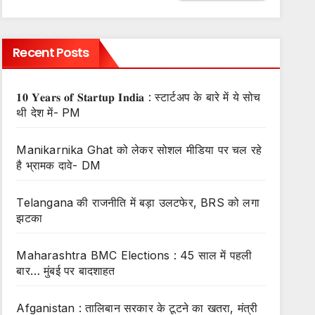
Recent Posts
𝟏𝟎 𝐘𝐞𝐚𝐫𝐬 𝐨𝐟 𝐒𝐭𝐚𝐫𝐭𝐮𝐩 𝐈𝐧𝐝𝐢𝐚 : स्टार्टअप के बारे में ये सोच
थी देश में- PM
Manikarnika Ghat को लेकर सोशल मीडिया पर चल रहे
है भ्रामक दावे- DM
Telangana की राजनीति में बड़ा उलटफेर, BRS को लगा
झटका
Maharashtra BMC Elections : 45 साल में पहली
बार… मुंबई पर बादशाहत
Afganistan : तालिबान सरकार के टूटने का खतरा, मंत्री