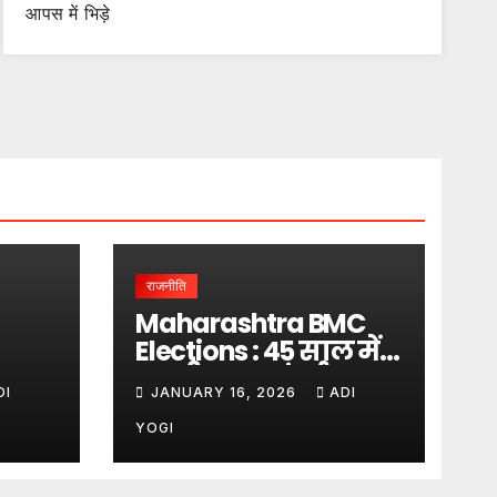
आपस में भिड़े
राजनीति
Maharashtra BMC
Elections : 45 साल में
लगा
पहली बार… मुंबई पर
DI
JANUARY 16, 2026
ADI
बादशाहत
YOGI