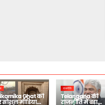
ेश
राजनीति
karnika Ghat को
Telangana की
र सोशल मीडिया
राजनीति में बड़ा