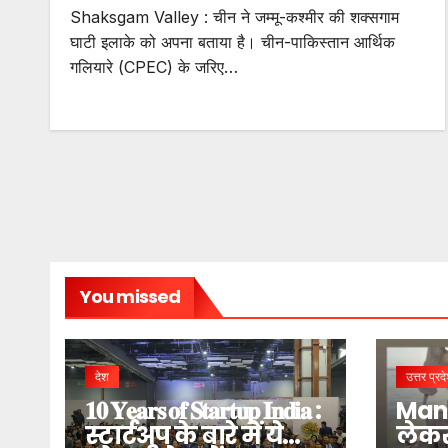
Shaksgam Valley : चीन ने जम्मू-कश्मीर की शक्सगाम
घाटी इलाके को अपना बताया है। चीन-पाकिस्तान आर्थिक
गलियारे (CPEC) के जरिए…
You missed
देश
उत्तर प्रद
𝟏𝟎 𝐘𝐞𝐚𝐫𝐬 𝐨𝐟 𝐒𝐭𝐚𝐫𝐭𝐮𝐩 𝐈𝐧𝐝𝐢𝐚 :
Mani
स्टार्टअप के बारे में ये
लेक