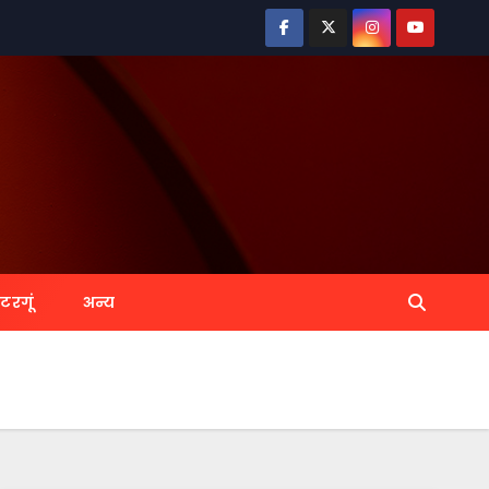
ुटरगूं
अन्य