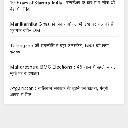
𝟏𝟎 𝐘𝐞𝐚𝐫𝐬 𝐨𝐟 𝐒𝐭𝐚𝐫𝐭𝐮𝐩 𝐈𝐧𝐝𝐢𝐚 : स्टार्टअप के बारे में ये सोच थी
देश में- PM
Manikarnika Ghat को लेकर सोशल मीडिया पर चल रहे है
भ्रामक दावे- DM
Telangana की राजनीति में बड़ा उलटफेर, BRS को लगा
झटका
Maharashtra BMC Elections : 45 साल में पहली बार…
मुंबई पर बादशाहत
Afganistan : तालिबान सरकार के टूटने का खतरा, मंत्री
आपस में भिड़े