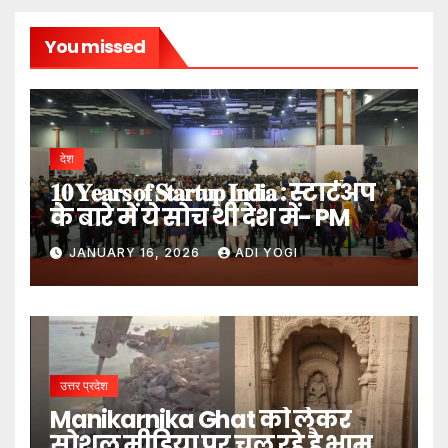
You missed
देश
𝟏𝟎 𝐘𝐞𝐚𝐫𝐬 𝐨𝐟 𝐒𝐭𝐚𝐫𝐭𝐮𝐩 𝐈𝐧𝐝𝐢𝐚 : स्टार्टअप
के बारे में ये सोच थी देश में- PM
JANUARY 16, 2026
ADI YOGI
उत्तर प्रदेश
Manikarnika Ghat को लेकर
सोशल मीडिया पर चल रहे है भ्रामक