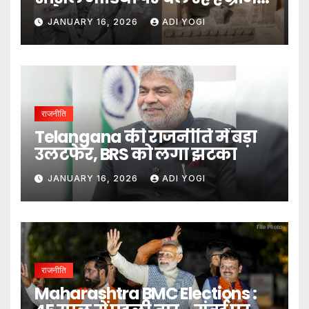
दावे- DM
JANUARY 16, 2026
ADI YOGI
राजनीति
Telangana की राजनीति में बड़ा
उलटफेर, BRS को लगा झटका
JANUARY 16, 2026
ADI YOGI
राजनीति
Maharashtra BMC Elections :