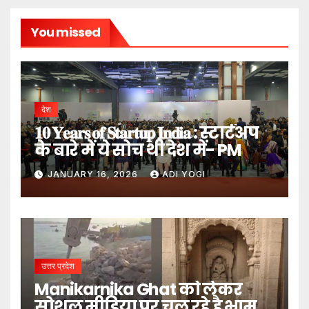
You missed
देश
𝟏𝟎 𝐘𝐞𝐚𝐫𝐬 𝐨𝐟 𝐒𝐭𝐚𝐫𝐭𝐮𝐩 𝐈𝐧𝐝𝐢𝐚 : स्टार्टअप
के बारे में ये सोच थी देश में- PM
JANUARY 16, 2026
ADI YOGI
उत्तर प्रदेश
Manikarnika Ghat को लेकर
सोशल मीडिया पर चल रहे है भ्रामक