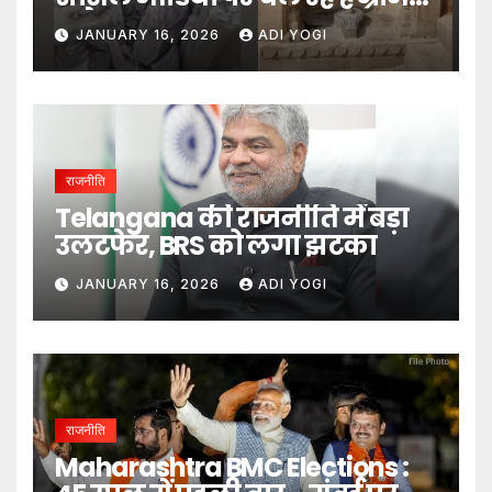
दावे- DM
JANUARY 16, 2026
ADI YOGI
राजनीति
Telangana की राजनीति में बड़ा
उलटफेर, BRS को लगा झटका
JANUARY 16, 2026
ADI YOGI
राजनीति
Maharashtra BMC Elections :