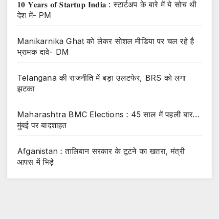
𝟏𝟎 𝐘𝐞𝐚𝐫𝐬 𝐨𝐟 𝐒𝐭𝐚𝐫𝐭𝐮𝐩 𝐈𝐧𝐝𝐢𝐚 : स्टार्टअप के बारे में ये सोच थी
देश में- PM
Manikarnika Ghat को लेकर सोशल मीडिया पर चल रहे है
भ्रामक दावे- DM
Telangana की राजनीति में बड़ा उलटफेर, BRS को लगा
झटका
Maharashtra BMC Elections : 45 साल में पहली बार…
मुंबई पर बादशाहत
Afganistan : तालिबान सरकार के टूटने का खतरा, मंत्री
आपस में भिड़े